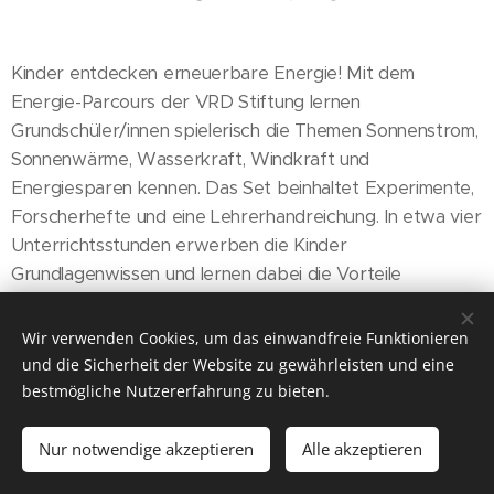
Kinder entdecken erneuerbare Energie! Mit dem
Energie-Parcours der VRD Stiftung lernen
Grundschüler/innen spielerisch die Themen Sonnenstrom,
Sonnenwärme, Wasserkraft, Windkraft und
Energiesparen kennen. Das Set beinhaltet Experimente,
Forscherhefte und eine Lehrerhandreichung. In etwa vier
Unterrichtsstunden erwerben die Kinder
Grundlagenwissen und lernen dabei die Vorteile
erneuerbarer Energie schätzen. Mehr als 300 Schulen
haben das Set bereits erhalten.
Die Bürgerstiftung
Wir verwenden Cookies, um das einwandfreie Funktionieren
Dreieich kooperiert mit der Stiftung VRD Heidelberg
und die Sicherheit der Website zu gewährleisten und eine
bestmögliche Nutzererfahrung zu bieten.
BILDER unten: Übersicht - um was es geht /
Nur notwendige akzeptieren
Alle akzeptieren
Dr. Eysel von der VRD-Stiftung stellt das Lern- und
Spielmaterial vor.